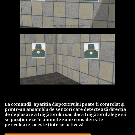
La comandă, apariţia dispozitivului poate fi controlat şi
printr-un ansamblu de senzori care detectează direcţia
de deplasare a trăgătorului sau dacă trăgătorul alege să
se poziţioneze în anumite zone considereate
periculoare, aceste ţinte se activeză.