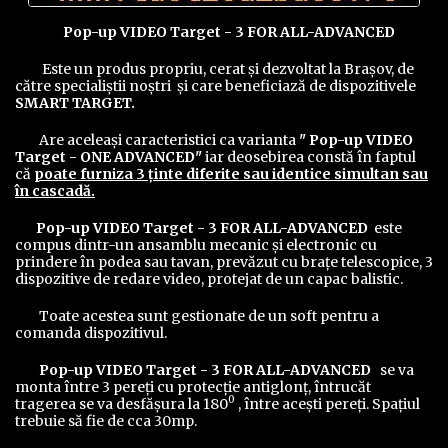
Pop-up VIDEO Target - 3 FOR ALL-ADVANCED
Este un produs propriu, cerat şi dezvoltat la Braşov, de
către specialiştii noştri şi care beneficiază de dispozitivele
SMART TARGET.
Are aceleaşi caracteristici ca varianta
" Pop-up VIDEO
Target - ONE ADVANCED"
iar deosebirea constă în faptul
că
poate furniza 3 ţinte diferite sau identice simultan sau
în cascadă.
Pop-up VIDEO Target - 3 FOR ALL-ADVANCED
este
compus dintr-un ansamblu mecanic şi electronic cu
prindere în podea sau tavan, prevăzut cu braţe telescopice, 3
dispozitive de redare video, protejat de un capac balistic.
Toate acestea sunt gestionate de un soft pentru a
comanda dispozitivul.
Pop-up VIDEO Target - 3 FOR ALL-ADVANCED
se va
monta între 3 pereţi cu protecţie antiglonţ, întrucăt
0
tragerea se va desfăşura la 180
, între aceşti pereţi. Spaţiul
trebuie să fie de cca 30mp.